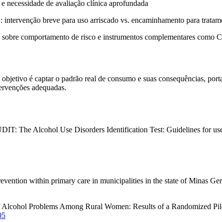
 e necessidade de avaliação clínica aprofundada
ex.: intervenção breve para uso arriscado vs. encaminhamento para tratam
latos sobre comportamento de risco e instrumentos complementares co
jetivo é captar o padrão real de consumo e suas consequências, portan
ntervenções adequadas.
AUDIT: The Alcohol Use Disorders Identification Test: Guidelines for us
vention within primary care in municipalities in the state of Minas Ger
f Alcohol Problems Among Rural Women: Results of a Randomized Pilo
05