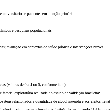
 universitários e pacientes em atenção primária
línicos e pesquisas populacionais
icas; avaliação em contextos de saúde pública e intervenções breves.
cias (valores de 0 a 4 ou 5, conforme item)
 fatorial exploratória realizada no estudo de validação brasileira:
 itens relacionados à quantidade de álcool ingerida e aos efeitos nega
lerância e sintomas relacionados à abstinência, explicando 11,6% da va