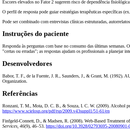
Escores elevados no Fator 2 sugerem risco de dependência fisiológica
O perfil de resposta pode guiar estratégias terapêuticas específicas (
Pode ser combinado com entrevistas clínicas estruturadas, autorre
Instruções do paciente
Responda às perguntas com base no consumo das últimas semanas. O ob
"certas ou erradas"; as respostas ajudam os profissionais a planejar i
Desenvolvedores
Babor, T. F., de la Fuente, J. R., Saunders, J., & Grant, M. (1992). 
Organization.
Referências
Ronzani, T. M., Mota, D. C. B., & Souza, I. C. W. (2009). Alcohol pre
https://www.scielosp.org/pdf/rsp/2009.v43suppl1/51-61/en
Finfgeld-Connett, D., & Madsen, R. (2008). Web-Based Treatment o
Services, 46
(9), 46–53.
https://doi.org/10.3928/02793695-20080901-