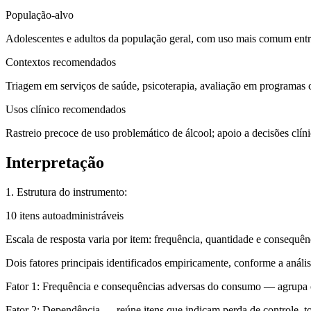
População-alvo
Adolescentes e adultos da população geral, com uso mais comum entre
Contextos recomendados
Triagem em serviços de saúde, psicoterapia, avaliação em programas c
Usos clínico recomendados
Rastreio precoce de uso problemático de álcool; apoio a decisões clín
Interpretação
1. Estrutura do instrumento:
10 itens autoadministráveis
Escala de resposta varia por item: frequência, quantidade e consequên
Dois fatores principais identificados empiricamente, conforme a análise
Fator 1: Frequência e consequências adversas do consumo
— agrupa os
Fator 2: Dependência
— reúne itens que indicam perda de controle, to