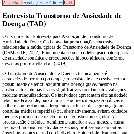
Ansiedade
Avaliação do Clínico
Fobia
Entrevista Transtorno de Ansiedade de
Doença (TAD)
O instrumento "Entrevista para Avaliação de Transtorno de
Ansiedade de Doença" visa avaliar preocupações excessivas
relacionadas à saúde, típicas do Transtorno de Ansiedade de Doença
(DSM-5-TR, 2022). Fundamenta-se nos modelos psicopatológicos
de ansiedade somática e preocupações hipocondríacas, conforme
descritos por Scarella et al. (2019).
O
Transtorno de Ansiedade de Doença
, tecnicamente, é
caracterizado por uma
preocupação persistente e excessiva com a
possibilidade de ter ou adquirir uma doença grave, mesmo na
ausência de sintomas físicos significativos ou diante de avaliações
médicas tranquilizadoras
. Os indivíduos apresentam alta ansiedade
relacionada à saúde, baixo limiar para preocupações somáticas e
exibem comportamentos frequentes de busca de segurança (como
consultas médicas repetidas) ou, alternativamente, evitam cuidados
médicos por medo de receber um diagnóstico ameaçador. A
preocupação é crônica,
geralmente superior a seis meses
, e causa
prejuízo funcional em atividades sociais, profissionais ou outras
áreas importantes da vida do indivíduo. Epidemiologicamente, sua