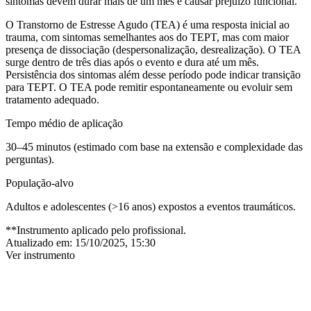
sintomas devem durar mais de um mês e causar prejuízo funcional.
O
Transtorno de Estresse Agudo (TEA)
é uma resposta inicial ao
trauma, com sintomas semelhantes aos do TEPT, mas com maior
presença de dissociação (despersonalização, desrealização). O TEA
surge dentro de três dias após o evento e dura até um mês.
Persistência dos sintomas além desse período pode indicar transição
para TEPT. O TEA pode remitir espontaneamente ou evoluir sem
tratamento adequado.
Tempo médio de aplicação
30–45 minutos (estimado com base na extensão e complexidade das
perguntas).
População-alvo
Adultos e adolescentes (>16 anos) expostos a eventos traumáticos.
**Instrumento aplicado pelo profissional.
Atualizado em:
15/10/2025, 15:30
Ver instrumento