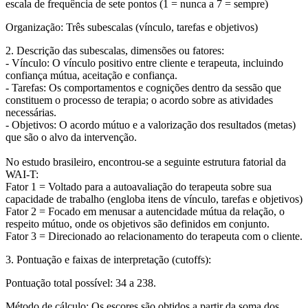
escala de frequência de sete pontos (1 = nunca a 7 = sempre)
Organização:
Três subescalas (vínculo, tarefas e objetivos)
2. Descrição das subescalas, dimensões ou fatores:
-
Vínculo:
O vínculo positivo entre cliente e terapeuta, incluindo
confiança mútua, aceitação e confiança.
-
Tarefas:
Os comportamentos e cognições dentro da sessão que
constituem o processo de terapia; o acordo sobre as atividades
necessárias.
-
Objetivos:
O acordo mútuo e a valorização dos resultados (metas)
que são o alvo da intervenção.
No estudo brasileiro, encontrou-se a seguinte estrutura fatorial da
WAI-T:
Fator 1
= Voltado para a autoavaliação do terapeuta sobre sua
capacidade de trabalho (engloba itens de vínculo, tarefas e objetivos)
Fator 2
= Focado em menusar a autencidade mútua da relação, o
respeito mútuo, onde os objetivos são definidos em conjunto.
Fator 3
= Direcionado ao relacionamento do terapeuta com o cliente.
3. Pontuação e faixas de interpretação (cutoffs):
Pontuação total possível:
34 a 238.
Método de cálculo:
Os escores são obtidos a partir da soma dos