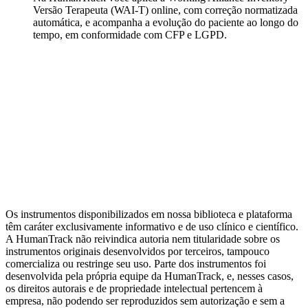
Versão Terapeuta (WAI-T) online, com correção normatizada
automática, e acompanha a evolução do paciente ao longo do
tempo, em conformidade com CFP e LGPD.
Mensuração
Ansiedade
Dependência
Avaliação do
Clínico
Transdiagnóstico
Depressão
Relacionamento
Bem-estar
Metas
Terapêuticas (GAS)
Ver todas as categorias
Artigos da Biblioteca
Escalas por tema clínico
Alternativas de
domínio público
Guia completo de Cuidado Baseado em
Mensuração
MBC e avaliação psicológica: diferenças
Os instrumentos disponibilizados em nossa biblioteca e plataforma
têm caráter exclusivamente informativo e de uso clínico e científico.
A HumanTrack não reivindica autoria nem titularidade sobre os
instrumentos originais desenvolvidos por terceiros, tampouco
comercializa ou restringe seu uso. Parte dos instrumentos foi
desenvolvida pela própria equipe da HumanTrack, e, nesses casos,
os direitos autorais e de propriedade intelectual pertencem à
empresa, não podendo ser reproduzidos sem autorização e sem a