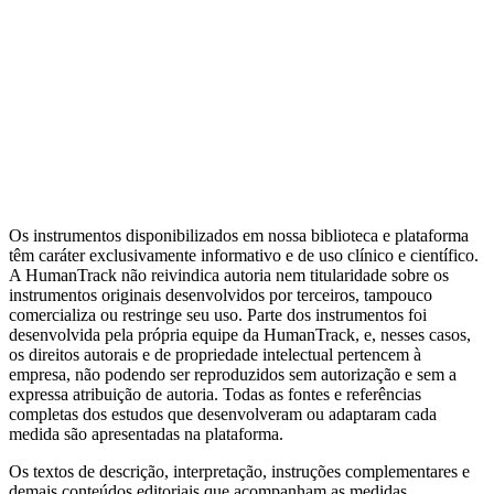
Mensuração
Ansiedade
Dependência
Avaliação do
Clínico
Transdiagnóstico
Depressão
Relacionamento
Bem-estar
Metas
Terapêuticas (GAS)
Ver todas as categorias
Artigos da Biblioteca
Escalas por tema clínico
Alternativas de
domínio público
Guia completo de Cuidado Baseado em
Mensuração
MBC e avaliação psicológica: diferenças
Os instrumentos disponibilizados em nossa biblioteca e plataforma
têm caráter exclusivamente informativo e de uso clínico e científico.
A HumanTrack não reivindica autoria nem titularidade sobre os
instrumentos originais desenvolvidos por terceiros, tampouco
comercializa ou restringe seu uso. Parte dos instrumentos foi
desenvolvida pela própria equipe da HumanTrack, e, nesses casos,
os direitos autorais e de propriedade intelectual pertencem à
empresa, não podendo ser reproduzidos sem autorização e sem a
expressa atribuição de autoria. Todas as fontes e referências
completas dos estudos que desenvolveram ou adaptaram cada
medida são apresentadas na plataforma.
Os textos de descrição, interpretação, instruções complementares e
demais conteúdos editoriais que acompanham as medidas