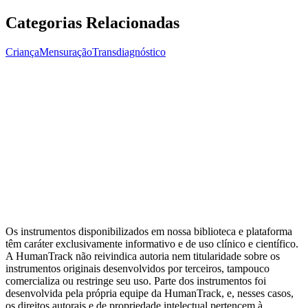
Categorias Relacionadas
Criança
Mensuração
Transdiagnóstico
Mensuração
Ansiedade
Dependência
Avaliação do
Clínico
Transdiagnóstico
Depressão
Relacionamento
Bem-estar
Metas
Terapêuticas (GAS)
Ver todas as categorias
Artigos da Biblioteca
Escalas por tema clínico
Alternativas de
domínio público
Guia completo de Cuidado Baseado em
Mensuração
MBC e avaliação psicológica: diferenças
Os instrumentos disponibilizados em nossa biblioteca e plataforma
têm caráter exclusivamente informativo e de uso clínico e científico.
A HumanTrack não reivindica autoria nem titularidade sobre os
instrumentos originais desenvolvidos por terceiros, tampouco
comercializa ou restringe seu uso. Parte dos instrumentos foi
desenvolvida pela própria equipe da HumanTrack, e, nesses casos,
os direitos autorais e de propriedade intelectual pertencem à