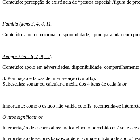
Conteúdo
: percepção de existência de “pessoa especial”/figura de p
Família (itens 3, 4, 8, 11)
Conteúdo: ajuda emocional, disponibilidade, apoio para lidar com prob
Amigos (itens 6, 7, 9, 12)
Conteúdo:
apoio em adversidades, disponibilidade, compartilhamento 
3. Pontuação e faixas de interpretação (cutoffs):
Subescalas
: somar ou calcular a média dos 4 itens de cada fator.
Importante
: como o estudo
não valida cutoffs
, recomenda-se interpret
Outros significativos
Interpretação de escores altos
: indica
vínculo percebido estável e aces
Interpretação de escores baixos
: sugere
lacuna
em figura de apoio “espe