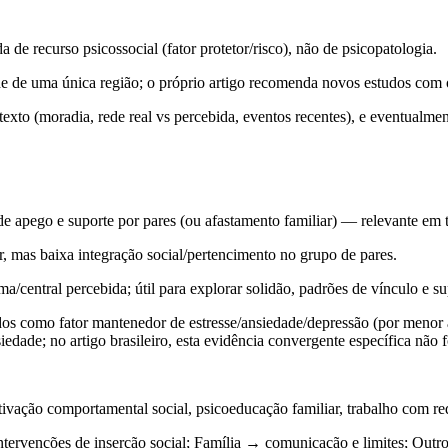
a de recurso psicossocial (fator protetor/risco), não de psicopatologia.
de de uma única região; o próprio artigo recomenda novos estudos com o
ontexto (moradia, rede real vs percebida, eventos recentes), e eventual
e apego e suporte por pares (ou afastamento familiar) — relevante em 
r, mas baixa integração social/pertencimento no grupo de pares.
a/central percebida; útil para explorar solidão, padrões de vínculo e su
uados como
fator mantenedor
de estresse/ansiedade/depressão (por menor 
dade; no artigo brasileiro, esta evidência convergente específica não f
tivação comportamental social
,
psicoeducação familiar
,
trabalho com re
tervenções de inserção social;
Família
→ comunicação e limites;
Outro