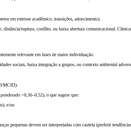
otetor em estresse acadêmico, transições, adoecimento).
, distância/ruptura, conflito, ou baixa abertura comunicacional. Clinica
entemente relevante em fases de maior individuação.
lidades sociais, baixa integração a grupos, ou contexto ambiental adver
RCI/MCID).
a ponderado ~0,36–0,52), o que sugere que:
s), e/ou
anças pequenas devem ser interpretadas com cautela (preferir tendência