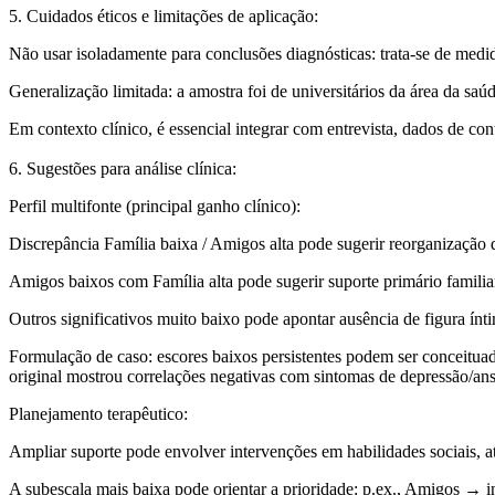
5. Cuidados éticos e limitações de aplicação:
Não usar isoladamente para conclusões diagnósticas:
trata-se de medid
Generalização limitada:
a amostra foi de universitários da área da saú
Em contexto clínico, é essencial integrar com entrevista, dados de c
6. Sugestões para análise clínica:
Perfil multifonte
(principal ganho clínico):
Discrepância
Família baixa / Amigos alta
pode sugerir reorganização d
Amigos baixos
com
Família alta
pode sugerir suporte primário familia
Outros significativos muito baixo
pode apontar ausência de figura íntim
Formulação de caso
: escores baixos persistentes podem ser conceit
original mostrou correlações negativas com sintomas de depressão/ansie
Planejamento terapêutico
:
Ampliar suporte pode envolver intervenções em
habilidades sociais
,
a
A subescala mais baixa pode orientar a prioridade: p.ex.,
Amigos
→ in