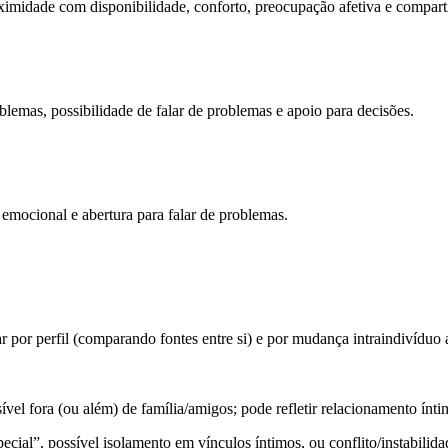
roximidade com disponibilidade, conforto, preocupação afetiva e compar
lemas, possibilidade de falar de problemas e apoio para decisões.
emocional e abertura para falar de problemas.
ar
por perfil
(comparando fontes entre si) e por
mudança intraindivíduo
a
sível
fora (ou além) de família/amigos; pode refletir relacionamento íntim
cial”, possível isolamento em vínculos íntimos, ou conflito/instabilidade