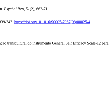
on.
Psychol Rep, 51
(2), 663-71.
 339-343.
https://doi.org/10.1016/S0005-7967(98)00025-4
ção transcultural do instrumento General Self Efficacy Scale-12 para