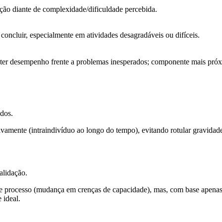
tação diante de complexidade/dificuldade percebida.
é concluir, especialmente em atividades desagradáveis ou difíceis.
nter desempenho frente a problemas inesperados; componente mais próx
ados.
ivamente (intraindivíduo ao longo do tempo), evitando rotular gravidade
alidação.
de processo (mudança em crenças de capacidade), mas, com base apenas 
 ideal.