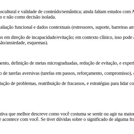
nscultural e validade de conteúdo/semântica
; ainda faltam estudos com
o
e não como decisão isolada.
liação funcional e dados contextuais (estressores, suporte, barreiras am
os em direção de incapacidade/evitação; em contexto clínico, isso pode
ssão/ansiedade, esquemas).
mento
, definição de metas micrograduadas, redução de evitação, e exp
 de tarefas aversivas (tarefas em passos, reforçamento, compromisso), e 
olução de problemas, reatribuição de fracassos, e estratégias para lidar
ativa que melhor descreve como você costuma se sentir ou agir na maior
 acontece com você. Se tiver dúvidas sobre o significado de alguma fras