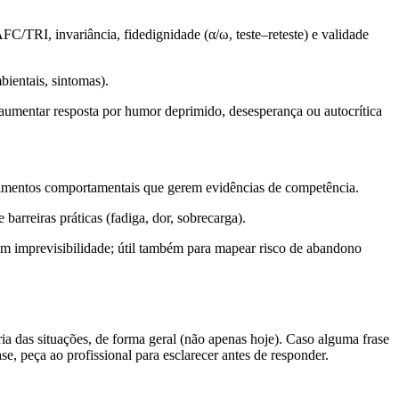
AFC/TRI
, invariância, fidedignidade (α/ω, teste–reteste) e validade
bientais, sintomas).
 aumentar resposta por humor deprimido, desesperança ou autocrítica
erimentos comportamentais que gerem evidências de competência.
barreiras práticas (fadiga, dor, sobrecarga).
 com imprevisibilidade; útil também para mapear risco de abandono
ia das situações, de forma geral (não apenas hoje). Caso alguma frase
e, peça ao profissional para esclarecer antes de responder.