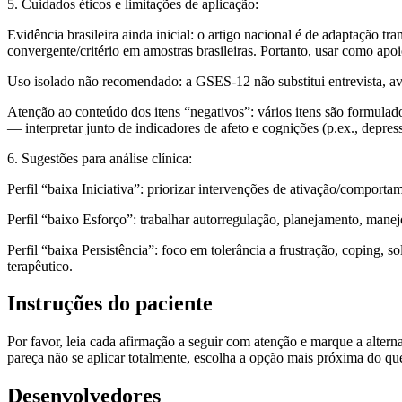
5. Cuidados éticos e limitações de aplicação:
Evidência brasileira ainda inicial:
o artigo nacional é de
adaptação tra
convergente/critério em amostras brasileiras. Portanto, usar como
apoi
Uso isolado não recomendado:
a GSES-12 não substitui entrevista, ava
Atenção ao conteúdo dos itens “negativos”:
vários itens são formulad
— interpretar junto de indicadores de afeto e cognições (p.ex., depre
6. Sugestões para análise clínica:
Perfil “baixa Iniciativa”
: priorizar intervenções de
ativação/comporta
Perfil “baixo Esforço”
: trabalhar
autorregulação
, planejamento, manejo
Perfil “baixa Persistência”
: foco em
tolerância a frustração
, coping, s
terapêutico.
Instruções do paciente
Por favor, leia cada afirmação a seguir com atenção e marque a altern
pareça não se aplicar totalmente, escolha a opção mais próxima do que
Desenvolvedores