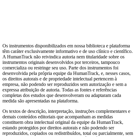
Clínico
Transdiagnóstico
Depressão
Relacionamento
Bem-estar
Metas
Terapêuticas (GAS)
Ver todas as categorias
Artigos da Biblioteca
Escalas por tema clínico
Alternativas de
domínio público
Guia completo de Cuidado Baseado em
Mensuração
MBC e avaliação psicológica: diferenças
Os instrumentos disponibilizados em nossa biblioteca e plataforma
têm caráter exclusivamente informativo e de uso clínico e científico.
A HumanTrack não reivindica autoria nem titularidade sobre os
instrumentos originais desenvolvidos por terceiros, tampouco
comercializa ou restringe seu uso. Parte dos instrumentos foi
desenvolvida pela própria equipe da HumanTrack, e, nesses casos,
os direitos autorais e de propriedade intelectual pertencem à
empresa, não podendo ser reproduzidos sem autorização e sem a
expressa atribuição de autoria. Todas as fontes e referências
completas dos estudos que desenvolveram ou adaptaram cada
medida são apresentadas na plataforma.
Os textos de descrição, interpretação, instruções complementares e
demais conteúdos editoriais que acompanham as medidas
constituem obra intelectual original da equipe da HumanTrack,
estando protegidos por direitos autorais e não podendo ser
reproduzidos, copiados ou redistribuídos, total ou parcialmente, sem