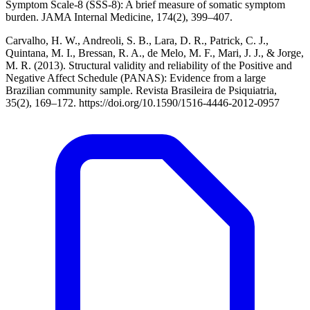
Symptom Scale-8 (SSS-8): A brief measure of somatic symptom
burden. JAMA Internal Medicine, 174(2), 399–407.
Carvalho, H. W., Andreoli, S. B., Lara, D. R., Patrick, C. J.,
Quintana, M. I., Bressan, R. A., de Melo, M. F., Mari, J. J., & Jorge,
M. R. (2013). Structural validity and reliability of the Positive and
Negative Affect Schedule (PANAS): Evidence from a large
Brazilian community sample. Revista Brasileira de Psiquiatria,
35(2), 169–172. https://doi.org/10.1590/1516-4446-2012-0957