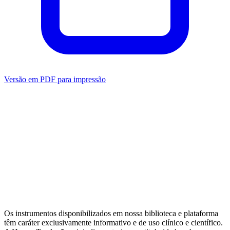
Versão em PDF para impressão
Mensuração
Ansiedade
Dependência
Avaliação do
Clínico
Transdiagnóstico
Depressão
Relacionamento
Bem-estar
Metas
Terapêuticas (GAS)
Ver todas as categorias
Artigos da Biblioteca
Escalas por tema clínico
Alternativas de
domínio público
Guia completo de Cuidado Baseado em
Mensuração
MBC e avaliação psicológica: diferenças
Os instrumentos disponibilizados em nossa biblioteca e plataforma
têm caráter exclusivamente informativo e de uso clínico e científico.