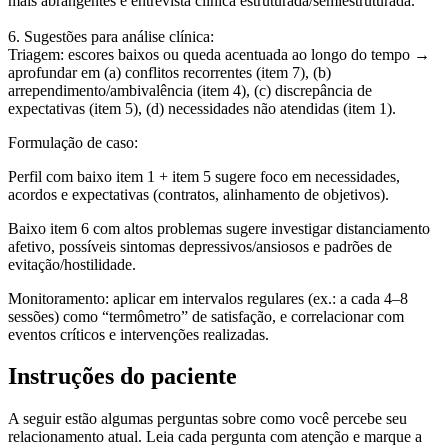
mais abrangentes e entrevista clínica estruturada/semiestruturada.
6. Sugestões para análise clínica:
Triagem
: escores baixos ou queda acentuada ao longo do tempo →
aprofundar em (a) conflitos recorrentes (item 7), (b)
arrependimento/ambivalência (item 4), (c) discrepância de
expectativas (item 5), (d) necessidades não atendidas (item 1).
Formulação de caso
:
Perfil com baixo item 1 + item 5 sugere foco em necessidades,
acordos e expectativas (contratos, alinhamento de objetivos).
Baixo item 6 com altos problemas sugere investigar distanciamento
afetivo, possíveis sintomas depressivos/ansiosos e padrões de
evitação/hostilidade.
Monitoramento
: aplicar em intervalos regulares (ex.: a cada 4–8
sessões) como “termômetro” de satisfação, e correlacionar com
eventos críticos e intervenções realizadas.
Instruções do paciente
A seguir estão algumas perguntas sobre como você percebe seu
relacionamento atual. Leia cada pergunta com atenção e marque a