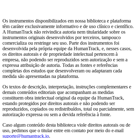
Artigos da Biblioteca
Escalas por tema clínico
Alternativas de
domínio público
Guia completo de Cuidado Baseado em
Mensuração
MBC e avaliação psicológica: diferenças
Os instrumentos disponibilizados em nossa biblioteca e plataforma
têm caráter exclusivamente informativo e de uso clínico e científico.
A HumanTrack não reivindica autoria nem titularidade sobre os
instrumentos originais desenvolvidos por terceiros, tampouco
comercializa ou restringe seu uso. Parte dos instrumentos foi
desenvolvida pela própria equipe da HumanTrack, e, nesses casos,
os direitos autorais e de propriedade intelectual pertencem à
empresa, não podendo ser reproduzidos sem autorização e sem a
expressa atribuição de autoria. Todas as fontes e referências
completas dos estudos que desenvolveram ou adaptaram cada
medida são apresentadas na plataforma.
Os textos de descrição, interpretação, instruções complementares e
demais conteúdos editoriais que acompanham as medidas
constituem obra intelectual original da equipe da HumanTrack,
estando protegidos por direitos autorais e não podendo ser
reproduzidos, copiados ou redistribuídos, total ou parcialmente, sem
autorização expressa ou sem a devida referência à fonte.
Caso algum conteúdo desta biblioteca viole direitos autorais ou de
uso, pedimos que o titular entre em contato por meio do e-mail
suporte@humantrack.io
.