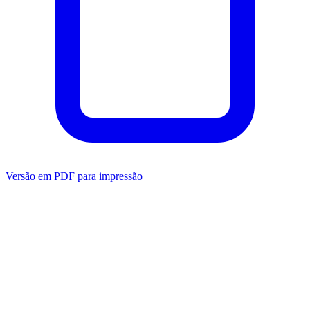
Versão em PDF para impressão
Mensuração
Ansiedade
Dependência
Avaliação do
Clínico
Transdiagnóstico
Depressão
Relacionamento
Bem-estar
Metas
Terapêuticas (GAS)
Ver todas as categorias