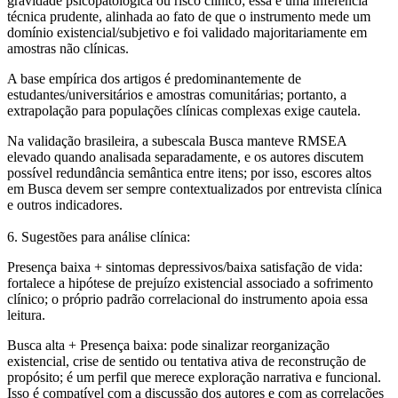
gravidade psicopatológica ou risco clínico; essa é uma inferência
técnica prudente, alinhada ao fato de que o instrumento mede um
domínio existencial/subjetivo e foi validado majoritariamente em
amostras não clínicas.
A base empírica dos artigos é predominantemente de
estudantes/universitários e amostras comunitárias; portanto, a
extrapolação para populações clínicas complexas exige cautela.
Na validação brasileira, a subescala Busca manteve RMSEA
elevado quando analisada separadamente, e os autores discutem
possível redundância semântica entre itens; por isso, escores altos
em Busca devem ser sempre contextualizados por entrevista clínica
e outros indicadores.
6. Sugestões para análise clínica:
Presença baixa + sintomas depressivos/baixa satisfação de vida:
fortalece a hipótese de prejuízo existencial associado a sofrimento
clínico; o próprio padrão correlacional do instrumento apoia essa
leitura.
Busca alta + Presença baixa:
pode sinalizar reorganização
existencial, crise de sentido ou tentativa ativa de reconstrução de
propósito; é um perfil que merece exploração narrativa e funcional.
Isso é compatível com a discussão dos autores e com as correlações