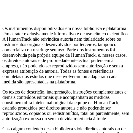
Artigos da Biblioteca
Escalas por tema clínico
Alternativas de
domínio público
Guia completo de Cuidado Baseado em
Mensuração
MBC e avaliação psicológica: diferenças
Os instrumentos disponibilizados em nossa biblioteca e plataforma
têm caráter exclusivamente informativo e de uso clínico e científico.
A HumanTrack não reivindica autoria nem titularidade sobre os
instrumentos originais desenvolvidos por terceiros, tampouco
comercializa ou restringe seu uso. Parte dos instrumentos foi
desenvolvida pela própria equipe da HumanTrack, e, nesses casos,
os direitos autorais e de propriedade intelectual pertencem à
empresa, não podendo ser reproduzidos sem autorização e sem a
expressa atribuição de autoria. Todas as fontes e referências
completas dos estudos que desenvolveram ou adaptaram cada
medida são apresentadas na plataforma.
Os textos de descrição, interpretação, instruções complementares e
demais conteúdos editoriais que acompanham as medidas
constituem obra intelectual original da equipe da HumanTrack,
estando protegidos por direitos autorais e não podendo ser
reproduzidos, copiados ou redistribuídos, total ou parcialmente, sem
autorização expressa ou sem a devida referência à fonte.
Caso algum conteúdo desta biblioteca viole direitos autorais ou de