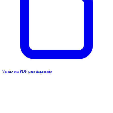
Versão em PDF para impressão
Mensuração
Ansiedade
Dependência
Avaliação do
Clínico
Transdiagnóstico
Depressão
Relacionamento
Bem-estar
Metas
Terapêuticas (GAS)
Ver todas as categorias