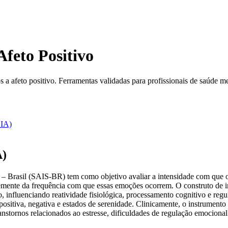
Afeto Positivo
s a afeto positivo. Ferramentas validadas para profissionais de saúde me
BIA)
A)
e – Brasil (SAIS-BR) tem como objetivo avaliar a intensidade com que o
temente da frequência com que essas emoções ocorrem. O construto de in
o, influenciando reatividade fisiológica, processamento cognitivo e re
ositiva, negativa e estados de serenidade. Clinicamente, o instrumento 
nstornos relacionados ao estresse, dificuldades de regulação emocional