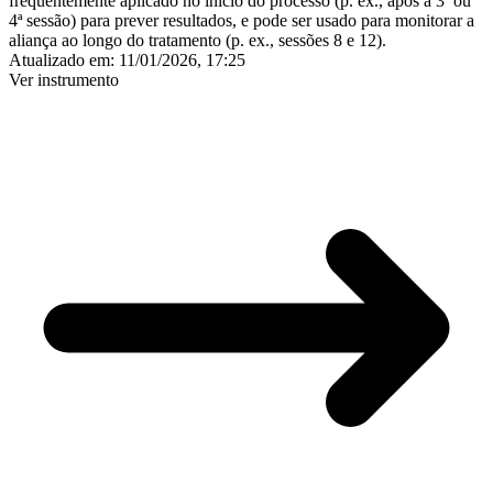
frequentemente aplicado no início do processo (p. ex., após a 3ª ou
4ª sessão) para prever resultados, e pode ser usado para monitorar a
aliança ao longo do tratamento (p. ex., sessões 8 e 12).
Atualizado em:
11/01/2026, 17:25
Ver instrumento