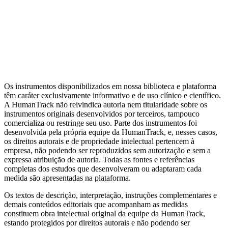
Mensuração
Ansiedade
Dependência
Avaliação do
Clínico
Transdiagnóstico
Depressão
Relacionamento
Bem-estar
Metas
Terapêuticas (GAS)
Ver todas as categorias
Artigos da Biblioteca
Escalas por tema clínico
Alternativas de
domínio público
Guia completo de Cuidado Baseado em
Mensuração
MBC e avaliação psicológica: diferenças
Os instrumentos disponibilizados em nossa biblioteca e plataforma
têm caráter exclusivamente informativo e de uso clínico e científico.
A HumanTrack não reivindica autoria nem titularidade sobre os
instrumentos originais desenvolvidos por terceiros, tampouco
comercializa ou restringe seu uso. Parte dos instrumentos foi
desenvolvida pela própria equipe da HumanTrack, e, nesses casos,
os direitos autorais e de propriedade intelectual pertencem à
empresa, não podendo ser reproduzidos sem autorização e sem a
expressa atribuição de autoria. Todas as fontes e referências
completas dos estudos que desenvolveram ou adaptaram cada
medida são apresentadas na plataforma.
Os textos de descrição, interpretação, instruções complementares e
demais conteúdos editoriais que acompanham as medidas
constituem obra intelectual original da equipe da HumanTrack,
estando protegidos por direitos autorais e não podendo ser