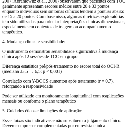
2007; Abramowitz et al., 2006)
observaram que pacientes com TOC
geralmente apresentam escores médios entre 28 e 33 pontos
,
enquanto indivíduos sem sintomas clínicos tendem a pontuar abaixo
de 15 a 20 pontos.
Com base nisso, algumas diretrizes exploratórias
têm sido utilizadas para orientar interpretações clínicas dimensionais,
especialmente em contextos de triagem ou acompanhamento
terapêutico.
4. Mudança clínica e sensibilidade:
O instrumento demonstrou sensibilidade significativa à mudança
clínica após 12 sessões de TCC em grupo
Diferença estatística pré/pós-tratamento no escore total do OCI-R
(mediana 33,5 → 6,5; p < 0,001)
Correlação com Y-BOCS aumentou após tratamento (r = 0,7),
reforçando a responsividade
Pode ser utilizado em monitoramento longitudinal com reaplicações
mensais ou conforme o plano terapêutico
5. Cuidados éticos e limitações de aplicação:
Essas faixas são indicativas e não substituem o julgamento clínico.
Devem sempre ser complementadas por entrevista clínica