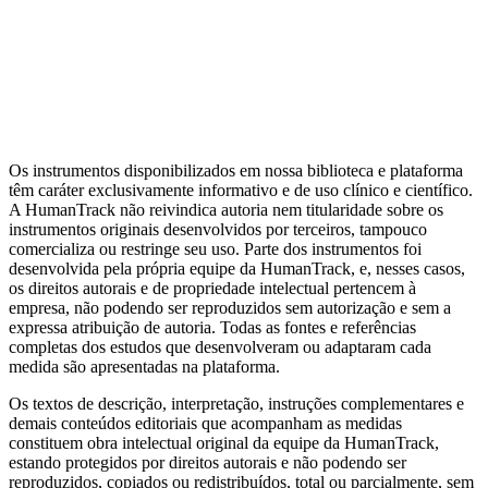
Clínico
Transdiagnóstico
Depressão
Relacionamento
Bem-estar
Metas
Terapêuticas (GAS)
Ver todas as categorias
Artigos da Biblioteca
Escalas por tema clínico
Alternativas de
domínio público
Guia completo de Cuidado Baseado em
Mensuração
MBC e avaliação psicológica: diferenças
Os instrumentos disponibilizados em nossa biblioteca e plataforma
têm caráter exclusivamente informativo e de uso clínico e científico.
A HumanTrack não reivindica autoria nem titularidade sobre os
instrumentos originais desenvolvidos por terceiros, tampouco
comercializa ou restringe seu uso. Parte dos instrumentos foi
desenvolvida pela própria equipe da HumanTrack, e, nesses casos,
os direitos autorais e de propriedade intelectual pertencem à
empresa, não podendo ser reproduzidos sem autorização e sem a
expressa atribuição de autoria. Todas as fontes e referências
completas dos estudos que desenvolveram ou adaptaram cada
medida são apresentadas na plataforma.
Os textos de descrição, interpretação, instruções complementares e
demais conteúdos editoriais que acompanham as medidas
constituem obra intelectual original da equipe da HumanTrack,
estando protegidos por direitos autorais e não podendo ser
reproduzidos, copiados ou redistribuídos, total ou parcialmente, sem