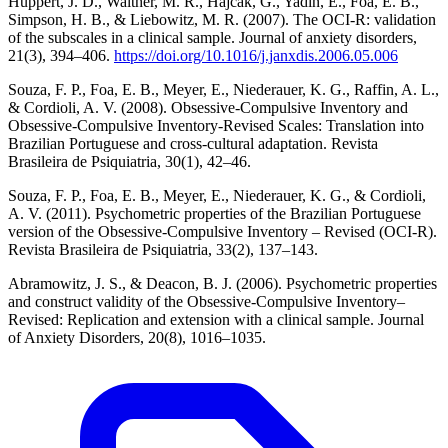
Huppert, J. D., Walther, M. R., Hajcak, G., Yadin, E., Foa, E. B.,
Simpson, H. B., & Liebowitz, M. R. (2007). The OCI-R: validation
of the subscales in a clinical sample. Journal of anxiety disorders,
21(3), 394–406.
https://doi.org/10.1016/j.janxdis.2006.05.006
Souza, F. P., Foa, E. B., Meyer, E., Niederauer, K. G., Raffin, A. L.,
& Cordioli, A. V. (2008). Obsessive-Compulsive Inventory and
Obsessive-Compulsive Inventory-Revised Scales: Translation into
Brazilian Portuguese and cross-cultural adaptation. Revista
Brasileira de Psiquiatria, 30(1), 42–46.
Souza, F. P., Foa, E. B., Meyer, E., Niederauer, K. G., & Cordioli,
A. V. (2011). Psychometric properties of the Brazilian Portuguese
version of the Obsessive-Compulsive Inventory – Revised (OCI-R).
Revista Brasileira de Psiquiatria, 33(2), 137–143.
Abramowitz, J. S., & Deacon, B. J. (2006). Psychometric properties
and construct validity of the Obsessive-Compulsive Inventory–
Revised: Replication and extension with a clinical sample. Journal
of Anxiety Disorders, 20(8), 1016–1035.