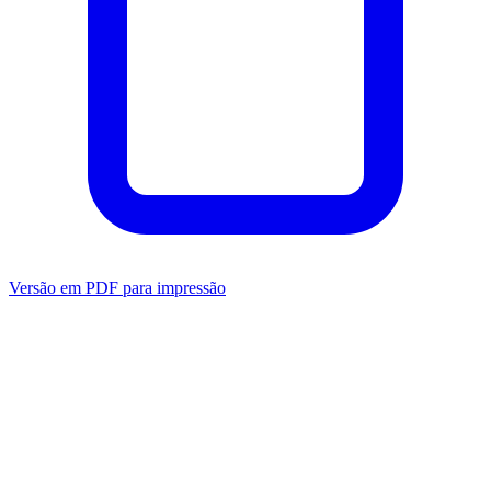
Versão em PDF para impressão
Mensuração
Ansiedade
Dependência
Avaliação do
Clínico
Transdiagnóstico
Depressão
Relacionamento
Bem-estar
Metas
Terapêuticas (GAS)
Ver todas as categorias