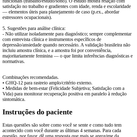
funcionais (trabalho/estudo/sono). O estudo mostra relação com
satisfação no trabalho e gradientes com idade, renda e escolaridade
— elementos úteis para planejamento de caso (p.ex., abordar
estressores ocupacionais).
5. Sugestões para análise clínica:
- Não utilizar isoladamente para diagnóstico; sempre complementar
com entrevista clínica e instrumentos específicos de
depressão/ansiedade quando necessário. A validação brasileira não
incluiu amostra clínica, e a amostra foi por conveniência,
majoritariamente feminina — o que limita inferências diagnósticas e
normativas.
Combinações recomendadas.
•
GHQ-12
para rastreio amplo/critério externo.
•
Medidas de bem-estar
(Felicidade Subjetiva; Satisfação com a
Vida) para monitorar recuperação positiva em paralelo à redução
sintomática.
Instruções do paciente
Estas questões são sobre como você se sente e como tudo tem
acontecido com você
durante as últimas 4 semanas
. Para cada
questão, por favor, dê uma resposta que mais se aproxime da