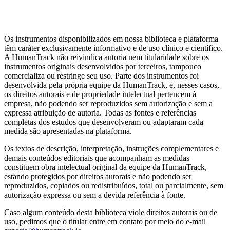
Artigos da Biblioteca
Escalas por tema clínico
Alternativas de
domínio público
Guia completo de Cuidado Baseado em
Mensuração
MBC e avaliação psicológica: diferenças
Os instrumentos disponibilizados em nossa biblioteca e plataforma
têm caráter exclusivamente informativo e de uso clínico e científico.
A HumanTrack não reivindica autoria nem titularidade sobre os
instrumentos originais desenvolvidos por terceiros, tampouco
comercializa ou restringe seu uso. Parte dos instrumentos foi
desenvolvida pela própria equipe da HumanTrack, e, nesses casos,
os direitos autorais e de propriedade intelectual pertencem à
empresa, não podendo ser reproduzidos sem autorização e sem a
expressa atribuição de autoria. Todas as fontes e referências
completas dos estudos que desenvolveram ou adaptaram cada
medida são apresentadas na plataforma.
Os textos de descrição, interpretação, instruções complementares e
demais conteúdos editoriais que acompanham as medidas
constituem obra intelectual original da equipe da HumanTrack,
estando protegidos por direitos autorais e não podendo ser
reproduzidos, copiados ou redistribuídos, total ou parcialmente, sem
autorização expressa ou sem a devida referência à fonte.
Caso algum conteúdo desta biblioteca viole direitos autorais ou de
uso, pedimos que o titular entre em contato por meio do e-mail