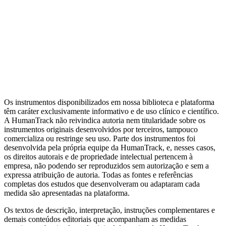
Mensuração
Ansiedade
Dependência
Avaliação do
Clínico
Transdiagnóstico
Depressão
Relacionamento
Bem-estar
Metas
Terapêuticas (GAS)
Ver todas as categorias
Artigos da Biblioteca
Escalas por tema clínico
Alternativas de
domínio público
Guia completo de Cuidado Baseado em
Mensuração
MBC e avaliação psicológica: diferenças
Os instrumentos disponibilizados em nossa biblioteca e plataforma
têm caráter exclusivamente informativo e de uso clínico e científico.
A HumanTrack não reivindica autoria nem titularidade sobre os
instrumentos originais desenvolvidos por terceiros, tampouco
comercializa ou restringe seu uso. Parte dos instrumentos foi
desenvolvida pela própria equipe da HumanTrack, e, nesses casos,
os direitos autorais e de propriedade intelectual pertencem à
empresa, não podendo ser reproduzidos sem autorização e sem a
expressa atribuição de autoria. Todas as fontes e referências
completas dos estudos que desenvolveram ou adaptaram cada
medida são apresentadas na plataforma.
Os textos de descrição, interpretação, instruções complementares e
demais conteúdos editoriais que acompanham as medidas