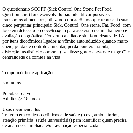
O questionário SCOFF (Sick Control One Stone Fat Food
Questionnaire) foi desenvolvido para identificar possíveis
transtornos alimentares, utilizando um acrônimo que representa suas
cinco perguntas principais:
Sick, Control, One stone, Fat, Food
, com
foco em detecção precoce/triagem para acelerar encaminhamento e
avaliação diagnóstica. Construto avaliado: sinais nucleares de TA
por itens dicotômicos ligados a: vômito autoinduzido quando muito
cheio, perda de controle alimentar, perda ponderal rápida,
distorção/insatisfação corporal (“sentir-se gordo apesar de magro”) e
centralidade da comida na vida.
Tempo médio de aplicação
3 minutos
População-alvo
Adultos (
>
18 anos)
Usos recomendados
Triagem em contextos clínicos e de saúde (p.ex., ambulatórios,
atenção primária, saúde universitária) para identificar quem precisa
de anamnese ampliada e/ou avaliação especializada.