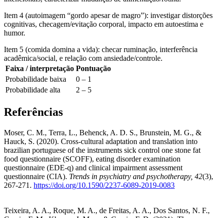
Item 4 (autoimagem “gordo apesar de magro”):
investigar distorções
cognitivas, checagem/evitação corporal, impacto em autoestima e
humor.
Item 5 (comida domina a vida):
checar ruminação, interferência
acadêmica/social, e relação com ansiedade/controle.
Faixa / interpretação
Pontuação
Probabilidade baixa
0
–
1
Probabilidade alta
2
–
5
Referências
Moser, C. M., Terra, L., Behenck, A. D. S., Brunstein, M. G., &
Hauck, S. (2020). Cross-cultural adaptation and translation into
brazilian portuguese of the instruments sick control one stone fat
food questionnaire (SCOFF), eating disorder examination
questionnaire (EDE-q) and clinical impairment assessment
questionnaire (CIA).
Trends in psychiatry and psychotherapy, 42
(3),
267-271.
https://doi.org/10.1590/2237-6089-2019-0083
Teixeira, A. A., Roque, M. A., de Freitas, A. A., Dos Santos, N. F.,