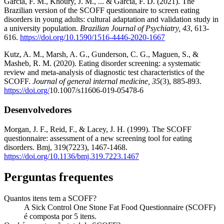
Garcia, F. M., Khoury, J. M., ... & Garcia, F. D. (2021). The
Brazilian version of the SCOFF questionnaire to screen eating
disorders in young adults: cultural adaptation and validation study in
a university population.
Brazilian Journal of Psychiatry, 43
, 613-
616.
https://doi.org/10.1590/1516-4446-2020-1667
Kutz, A. M., Marsh, A. G., Gunderson, C. G., Maguen, S., &
Masheb, R. M. (2020). Eating disorder screening: a systematic
review and meta-analysis of diagnostic test characteristics of the
SCOFF.
Journal of general internal medicine, 35
(3), 885-893.
https://doi.org/
10.1007/s11606-019-05478-6
Desenvolvedores
Morgan, J. F., Reid, F., & Lacey, J. H. (1999). The SCOFF
questionnaire: assessment of a new screening tool for eating
disorders. Bmj, 319(7223), 1467-1468.
https://doi.org/10.1136/bmj.319.7223.1467
Perguntas frequentes
Quantos itens tem a SCOFF?
A Sick Control One Stone Fat Food Questionnaire (SCOFF)
é composta por 5 itens.