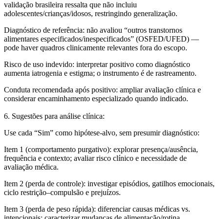
validação brasileira ressalta que não incluiu
adolescentes/crianças/idosos, restringindo generalização.
Diagnóstico de referência:
não avaliou “outros transtornos
alimentares especificados/inespecificados” (OSFED/UFED) —
pode haver quadros clinicamente relevantes fora do escopo.
Risco de uso indevido:
interpretar positivo como diagnóstico
aumenta iatrogenia e estigma; o instrumento é de
rastreamento
.
Conduta recomendada após positivo:
ampliar avaliação clínica e
considerar encaminhamento especializado quando indicado.
6. Sugestões para análise clínica:
Use cada “Sim” como
hipótese-alvo
, sem presumir diagnóstico:
Item 1 (comportamento purgativo):
explorar presença/ausência,
frequência e contexto; avaliar risco clínico e necessidade de
avaliação médica.
Item 2 (perda de controle):
investigar episódios, gatilhos emocionais,
ciclo restrição–compulsão e prejuízos.
Item 3 (perda de peso rápida):
diferenciar causas médicas vs.
intencionais; caracterizar mudanças de alimentação/rotina.